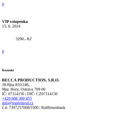
#
VIP vstupenka
15. 6. 2024
3290,- Kč
#
Kontakt
BECCA PRODUCTION, S.R.O.
28.října 810/246,
Mar. Hory, Ostrava 709 00
IČ: 07114150 | DIČ: CZ07114150
+420 608 360 455
info@topfestival.cz
č.ú: 7397257008/5500 | Raiffeisenbank