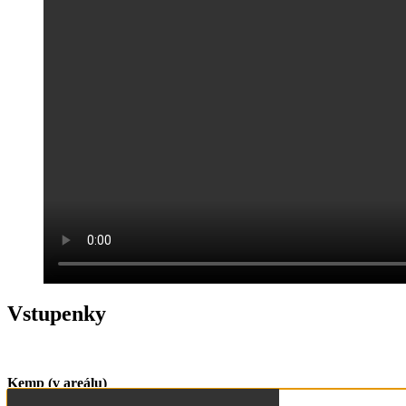
Vstupenky
Kemp (v areálu)
15. 6. 2024