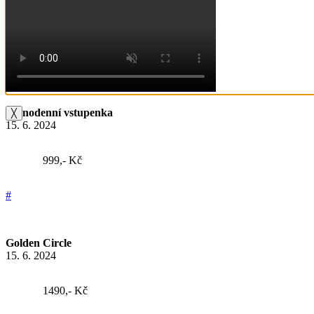
490,- Kč / osoba
#
Jednodenní vstupenka
╳
15. 6. 2024
999,- Kč
#
Golden Circle
15. 6. 2024
1490,- Kč