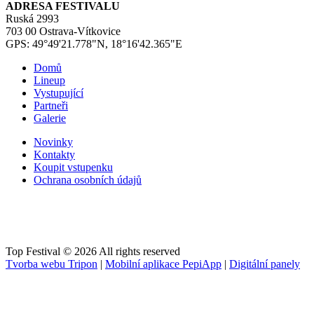
ADRESA FESTIVALU
Ruská 2993
703 00 Ostrava-Vítkovice
GPS: 49°49'21.778"N, 18°16'42.365"E
Domů
Lineup
Vystupující
Partneři
Galerie
Novinky
Kontakty
Koupit vstupenku
Ochrana osobních údajů
Top Festival © 2026 All rights reserved
Tvorba webu Tripon
|
Mobilní aplikace PepiApp
|
Digitální panely