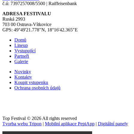
č.ú: 7397257008/5500 | Raiffeisenbank
ADRESA FESTIVALU
Ruská 2993
703 00 Ostrava-Vítkovice
GPS: 49°49'21.778"N, 18°16'42.365"E
Domů
Lineup
Vystupující
Partneři
Galerie
Novinky
Kontakty
Koupit vstupenku
Ochrana osobních údajů
Top Festival © 2026 All rights reserved
Tvorba webu Tripon
|
Mobilní aplikace PepiApp
|
Digitální panely